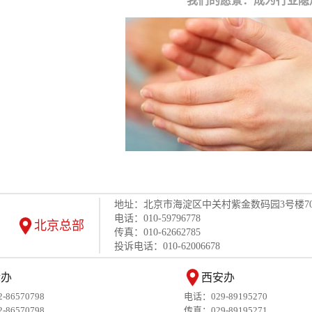
我们的愿景：成为行业隐
地址：北京市海淀区中关村紫金数码园3号楼70
电话：010-59796778
北京总部
传真：010-62662785
投诉电话：010-62006678
津办
西安办
86570798
电话：029-89195270
86570798
传真：029-89195271