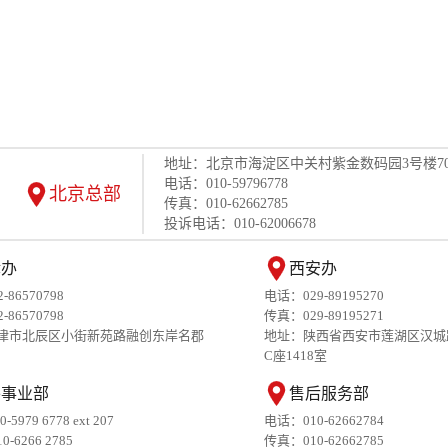
地址：北京市海淀区中关村紫金数码园3号楼70
电话：010-59796778
北京总部
传真：010-62662785
投诉电话：010-62006678
津办
西安办
86570798
电话：029-89195270
86570798
传真：029-89195271
津市北辰区小街新苑路融创东岸名郡
地址：陕西省西安市莲湖区汉城
C座1418室
外事业部
售后服务部
10-5979 6778 ext 207
电话：010-62662784
10-6266 2785
传真：010-62662785